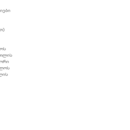
იები
თ)
როს
რთლის
ტორი
ელოს
ლის