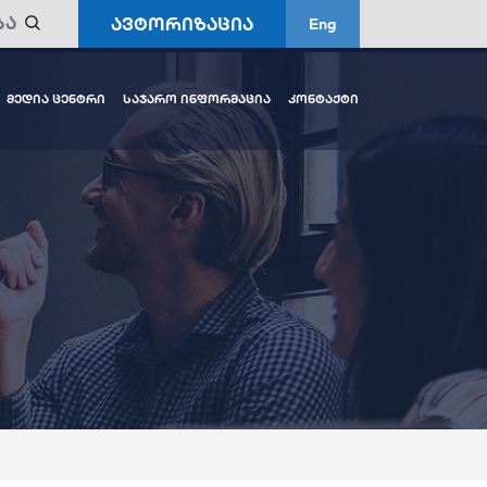
ავტორიზაცია
Eng
მედია ცენტრი
საჯარო ინფორმაცია
კონტაქტი