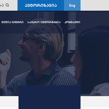
ავტორიზაცია
Eng
მედია ცენტრი
საჯარო ინფორმაცია
კონტაქტი