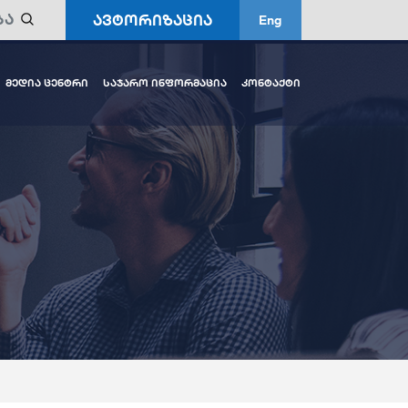
ავტორიზაცია
Eng
მედია ცენტრი
საჯარო ინფორმაცია
კონტაქტი