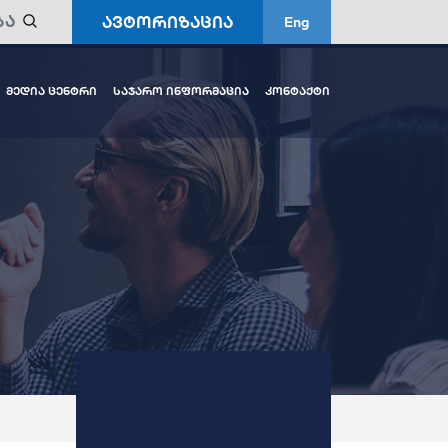
ავტორიზაცია
Eng
მედია ცენტრი
საჯარო ინფორმაცია
კონტაქტი