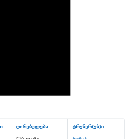
ი
ღირებულება
ტრენერ(ებ)ი
510 ლარი
ზურაბ