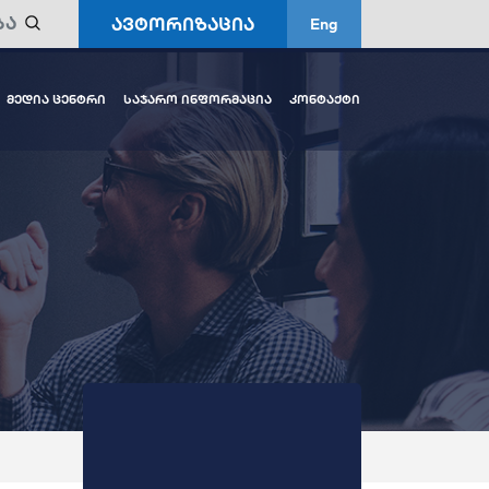
ავტორიზაცია
Eng
მედია ცენტრი
საჯარო ინფორმაცია
კონტაქტი